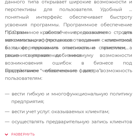
данного типа открывает широкие возможности и
перспективы для пользователя. Удобный и
понятный интерфейс обеспечивает быстроту
усвоения программы. Программное обеспечение
Программное обеспечение позволяет строить
“1С:Салон красоты” предназначено для
максимально эффективные отношения с клиентами,
автоматизации процессов ведения клиентской
а также принимать максимально приемлемые
базы, формирования отчетности и статистики, а
решения в управлении бизнеса.
также снижение до минимуму возможности
возникновения ошибок в бизнесе под
Программное обеспечение дает возможность
воздействием “человеческого фактора”
пользователям:
вести гибкую и многофункциональную политику
предприятия;
вести учет услуг. оказываемых клиентам;
осуществлять предварительную запись клиентов
и отменять ранее запланированное посещение,