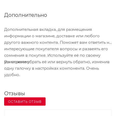
строить график работы сотрудников и
контролировать их работу;
Дополнительно
хранить информацию о мастерах: контактные
данные,название должности. систему начисления
Дополнительная вкладка, для размещения
заработной платы;
информации о магазине, доставке или любого
создавать систему повышения лояльности
другого важного контента. Поможет вам ответить на
клиентов с помощью дисконтных карт и
интересующие покупателя вопросы и развеять его
накопительных скидок;
сомнения в покупке. Используйте её по своему
вести учет денежных средств;
Вы можете убрать её или вернуть обратно, изменив
усмотрению.
одну галочку в настройках компонента. Очень
вести учет товаров и материалов на складе;
удобно.
анализировать деятельность салона;
Отзывы
ОСТАВИТЬ ОТЗЫВ