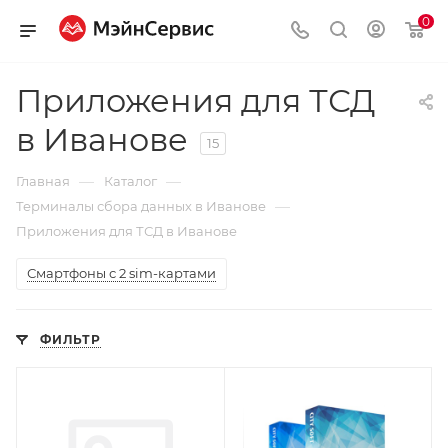
0
Приложения для ТСД
в Иванове
15
—
—
Главная
Каталог
—
Терминалы сбора данных в Иванове
Приложения для ТСД в Иванове
Смартфоны с 2 sim-картами
ФИЛЬТР